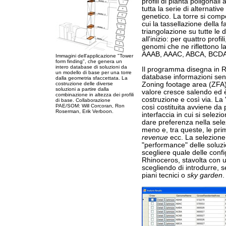
profili di pianta poligonali
tutta la serie di alternati
genetico. La torre si compo
cui la tassellazione della 
triangolazione su tutte le d
all'inizio: per quattro prof
genomi che ne riflettono la
AAAB, AAAC, ABCA, BCDA
Immagini dell'applicazione "Tower
form finding", che genera un
intero database di soluzioni da
Il programma disegna in R
un modello di base per una torre
database informazioni sensi
dalla geometria sfaccettata. La
costruzione delle diverse
Zoning footage area (ZFA), 
soluzioni a partire dalla
valore cresce salendo ed è 
combinazione in altezza dei profili
costruzione e così via. La
di base. Collaborazione
PAE/SOM: Will Corcoran, Ron
così costituita avviene da 
Roserman, Erik Verboon.
interfaccia in cui si selezi
dare preferenza nella sele
meno e, tra queste, le pri
revenue
ecc. La selezione
"performance" delle soluzi
scegliere quale delle confi
Rhinoceros, stavolta con un 
scegliendo di introdurre, s
piani tecnici o
sky garden