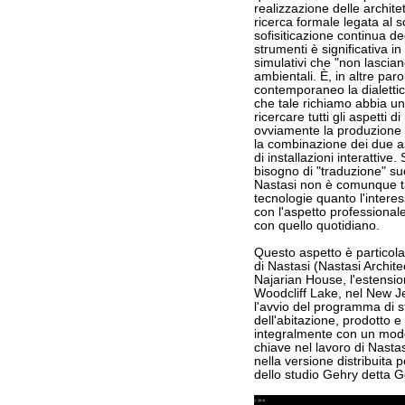
realizzazione delle archite
ricerca formale legata al 
sofisiticazione continua deg
strumenti è significativa i
simulativi che "non lasciano
ambientali. È, in altre par
contemporaneo la dialettic
che tale richiamo abbia un
ricercare tutti gli aspetti 
ovviamente la produzione 
la combinazione dei due a
di installazioni interattive.
bisogno di "traduzione" s
Nastasi non è comunque ta
tecnologie quanto l'interes
con l'aspetto professionale
con quello quotidiano.
Questo aspetto è particolar
di Nastasi (Nastasi Architec
Najarian House, l'estensio
Woodcliff Lake, nel New J
l'avvio del programma di s
dell'abitazione, prodotto e 
integralmente con un mod
chiave nel lavoro di Nasta
nella versione distribuita p
dello studio Gehry detta 