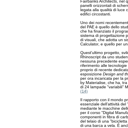
Fairbanks Architects, nel 
panelli orizzontali di sche
legata alla qualità di luce c
edifici circostanti.
Uno dei nomi recentemente 
del PAE è quello dello stu
che ha finanziato il progr
sistema di progettazione p
di visuali, che adotta un s
Calculator, e quello per 
Quest'ultimo progetto, sv
Rhinoscript da uno studen
nessuna precedente esper
riferimento alle tecnologie 
proprio di recente dedicata
esposizione
Design and th
per ora incaricata per la 
by Materialise, che ha, tra 
di 24 lampade "variabili" 
(14)
Il rapporto con il mondo pr
essenziale dell'attività de
mediante le macchine dello
per il corso "Digital Manuf
componenti in fibra di car
del telaio di una "biciclet
di una barca a vela. È anc