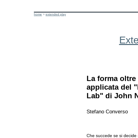
home
>
extended play
Ext
La forma oltre 
applicata del 
Lab" di John 
Stefano Converso
Che succede se si decide di