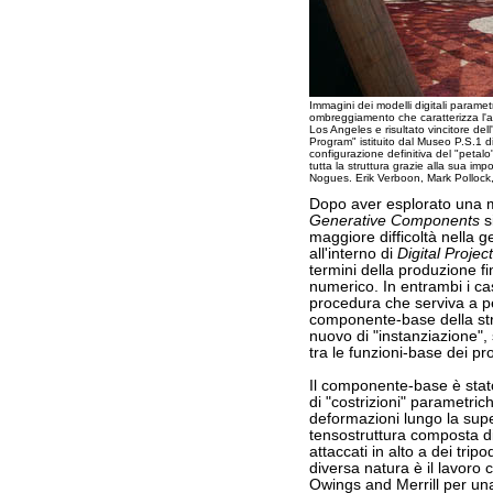
Immagini dei modelli digitali parametr
ombreggiamento che caratterizza l'al
Los Angeles e risultato vincitore de
Program" istituito dal Museo P.S.1 di
configurazione definitiva del "petalo
tutta la struttura grazie alla sua im
Nogues. Erik Verboon, Mark Pollock
Dopo aver esplorato una m
Generative Components
s
maggiore difficoltà nella 
all'interno di
Digital Project
termini della produzione f
numerico. In entrambi i c
procedura che serviva a p
componente-base della stru
nuovo di "instanziazione"
tra le funzioni-base dei p
Il componente-base è stat
di "costrizioni" parametric
deformazioni lungo la supe
tensostruttura composta di 
attaccati in alto a dei trip
diversa natura è il lavoro
Owings and Merrill per un