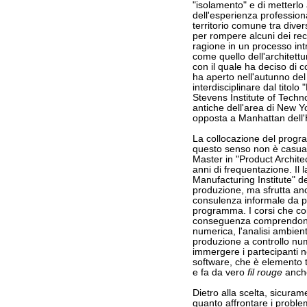
"isolamento" e di metterlo
dell'esperienza professiona
territorio comune tra dive
per rompere alcuni dei reci
ragione in un processo in
come quello dell'architett
con il quale ha deciso di c
ha aperto nell'autunno d
interdisciplinare dal titol
Stevens Institute of Techn
antiche dell'area di New 
opposta a Manhattan dell'
La collocazione del progr
questo senso non è casual
Master in "Product Archit
anni di frequentazione. Il
Manufacturing Institute" de
produzione, ma sfrutta anc
consulenza informale da par
programma. I corsi che coi
conseguenza comprendono d
numerica, l'analisi ambient
produzione a controllo num
immergere i partecipanti ne
software, che è elemento tr
e fa da vero
fil rouge
anche
Dietro alla scelta, sicura
quanto affrontare i problem