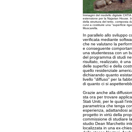
Immagini del modello digitale CATIA 
estensione per la Najarian House. In
della struttura del tetto, composta da 
curvi a costituire una "superficie ri
Muscarella
.
In parallelo allo sviluppo 
verificata mediante softwa
che ne valutano la perform
e conseguente comportamen
una studentessa con un b
del programma di studi nel 
risultato, realizzato, è una
delle superfici e della co
quello residenziale america
dichiarando quanto esistan
livello "diffuso" per la fa
di quanto ci si aspetterebb
Grazie anche alla diffusion
sta ora per trovare applic
Stati Uniti, per le quali l'
parametrica che tenga con
esperienza, adattandosi ai
progetto in virtù della prop
commissione di studiare l
studio Dean Marchetto inte
localizzata in una ex-chie