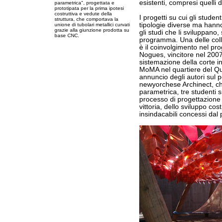
esistenti, compresi quelli 
parametrica", progettata e
prototipata per la prima ipotesi
costruttiva e vedute della
I progetti su cui gli studen
struttura, che comportava la
tipologie diverse ma hanno
unione di tubolari metallici curvati
grazie alla giunzione prodotta su
gli studi che li sviluppano
base CNC.
programma. Una delle coll
è il coinvolgimento nel pro
Nogues, vincitore nel 2007
sistemazione della corte i
MoMA nel quartiere del 
annuncio degli autori sul p
newyorchese Archinect, ch
parametrica, tre studenti si
processo di progettazione a
vittoria, dello sviluppo cos
insindacabili concessi da