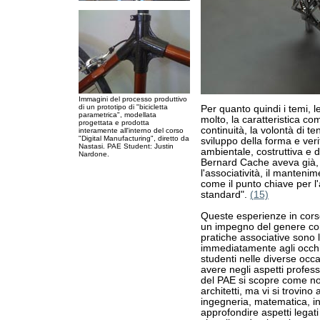
Immagini del processo produttivo
di un prototipo di "bicicletta
Per quanto quindi i temi, l
parametrica", modellata
molto, la caratteristica c
progettata e prodotta
continuità, la volontà di te
interamente all'interno del corso
"Digital Manufacturing", diretto da
sviluppo della forma e verif
Nastasi. PAE Student: Justin
ambientale, costruttiva e d
Nardone.
Bernard Cache aveva già, i
l'associatività, il manteni
come il punto chiave per l'
standard".
(15)
Queste esperienze in cor
un impegno del genere coin
pratiche associative sono l
immediatamente agli occhi 
studenti nelle diverse occa
avere negli aspetti professi
del PAE si scopre come non
architetti, ma vi si trovi
ingegneria, matematica, in
approfondire aspetti legat