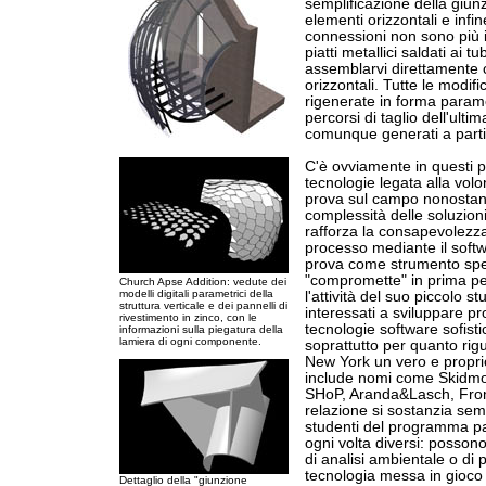
semplificazione della giunzi
elementi orizzontali e infi
connessioni non sono più i
piatti metallici saldati ai 
assemblarvi direttamente c
orizzontali. Tutte le mod
rigenerate in forma parame
percorsi di taglio dell'ulti
comunque generati a parti
C'è ovviamente in questi pr
tecnologie legata alla volo
prova sul campo nonostante
complessità delle soluzion
rafforza la consapevolezza 
processo mediante il soft
prova come strumento specu
"compromette" in prima pe
Church Apse Addition: vedute dei
modelli digitali parametrici della
l'attività del suo piccolo s
struttura verticale e dei pannelli di
interessati a sviluppare pr
rivestimento in zinco, con le
tecnologie software sofisti
informazioni sulla piegatura della
lamiera di ogni componente.
soprattutto per quanto rigu
New York un vero e proprio
include nomi come Skidmo
SHoP, Aranda&Lasch, Fron
relazione si sostanzia semp
studenti del programma par
ogni volta diversi: possono
di analisi ambientale o di 
tecnologia messa in gioco
Dettaglio della "giunzione