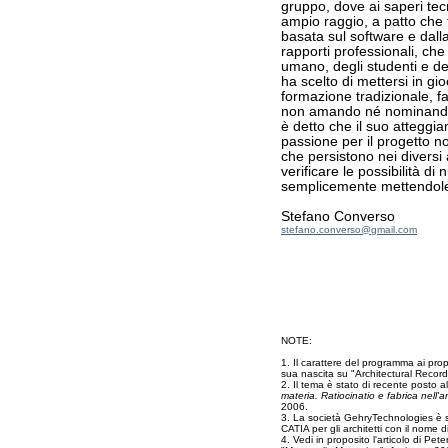
gruppo, dove ai saperi te
ampio raggio, a patto che 
basata sul software e dall
rapporti professionali, che
umano, degli studenti e de
ha scelto di mettersi in g
formazione tradizionale, 
non amando né nominando m
è detto che il suo atteggi
passione per il progetto n
che persistono nei diversi 
verificare le possibilità d
semplicemente mettendole 
Stefano Converso
stefano.converso@gmail.com
NOTE:
1. Il carattere del programma ai propr
sua nascita su "Architectural Recor
2. Il tema è stato di recente posto 
materia. Ratiocinatio e fabrica nell'a
2006.
3. La società GehryTechnologies è s
CATIA per gli architetti con il nome d
4. Vedi in proposito l'articolo di Pete