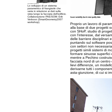
Lo sviluppo di un sistema
parametrico di frangisole che
varia in relazione ai dati sulla
vista lungo la facciata dell'edificio.
Collaborazione PAE/SOM: Erik
Verboon (SmartGeometry2007
workshop).
Proprio un lavoro di parame
alla base di due progetti s
con SHoP, studio di proge
con l'interesse, dal versa
delle barriere disciplinari
puntando sul software po
con settori non necessaria
progetti simili sistemi di 
formare sinuose superfici
mentre a Pechino costruis
facciata nord di un centro
lievi differenze, un modell
derivarne tutti i componen
asta-giunzione, di cui si i