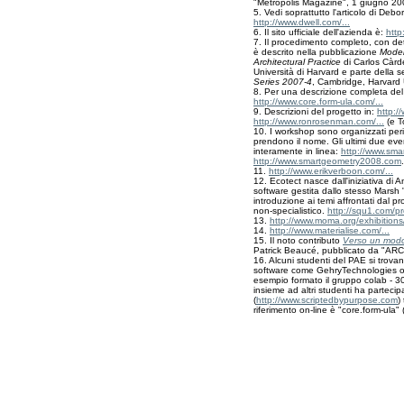
"Metropolis Magazine", 1 giugno 2
5. Vedi soprattutto l'articolo di De
http://www.dwell.com/...
6. Il sito ufficiale dell'azienda è:
htt
7. Il procedimento completo, con dett
è descrito nella pubblicazione
Model
Architectural Practice
di Carlos Càrde
Università di Harvard e parte della s
Series 2007-4
, Cambridge, Harvard 
8. Per una descrizione completa del 
http://www.core.form-ula.com/...
9. Descrizioni del progetto in:
http:/
http://www.ronrosenman.com/...
(e T
10. I workshop sono organizzati pe
prendono il nome. Gli ultimi due ev
interamente in linea:
http://www.sm
http://www.smartgeometry2008.com
.
11.
http://www.erikverboon.com/...
12. Ecotect nasce dall'iniziativa di 
software gestita dallo stesso Marsh "
introduzione ai temi affrontati dal
non-specialistico.
http://squ1.com/p
13.
http://www.moma.org/exhibitions/
14.
http://www.materialise.com/...
15. Il noto contributo
Verso un modo
Patrick Beaucé, pubblicato da "ARCH
16. Alcuni studenti del PAE si trova
software come GehryTechnologies o
esempio formato il gruppo colab - 3
insieme ad altri studenti ha parteci
(
http://www.scriptedbypurpose.com
)
riferimento on-line è "core.form-ula" 