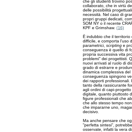
che gli studenti trovino po
collaborato, che in virtù d
delle possibilità progettua
necessità. Nel caso di gra
propri gruppi dedicati, co
SOM NY o il recente CRAFT
KPF e Grimshaw.
(16)
È indubbio che il territorio
difficile, e comporta l'uso
parametrici,
scripting
e pro
conseguenza è quello di fo
propria successiva vita pro
problemi" dei progettisti. Qu
nuovi arrivati al ruolo di 
grado di estrarre e produrr
dinamica complessiva del 
conseguenza spingono vers
dei rapporti professionali.
tanto della rassicurante fo
agli ordini di capi-progett
digitale, quanto piuttosto d
figure professionali che ab
che allo stesso tempo non
che impararne uno, magari 
decisivo.
Ma anche pensare che ogn
"perfetta sintesi", potrebbe
osservate, infatti la vera 