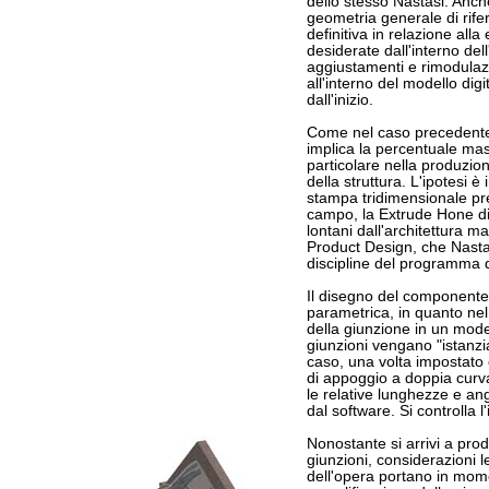
dello stesso Nastasi. Anche
geometria generale di rife
definitiva in relazione alla
desiderate dall'interno del
aggiustamenti e rimodulazi
all'interno del modello dig
dall'inizio.
Come nel caso precedente, 
implica la percentuale mass
particolare nella produzion
della struttura. L'ipotesi è
stampa tridimensionale pr
campo, la Extrude Hone di
lontani dall'architettura 
Product Design, che Nastas
discipline del programma d
Il disegno del componente 
parametrica, in quanto nel 
della giunzione in un mode
giunzioni vengano "istanzia
caso, una volta impostato 
di appoggio a doppia curvat
le relative lunghezze e an
dal software. Si controlla l
Nonostante si arrivi a prod
giunzioni, considerazioni le
dell'opera portano in mom