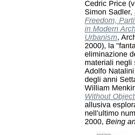
Cedric Price (
Simon Sadler,
Freedom, Part
in Modern Arch
Urbanism
, Arc
2000), la "fanta
eliminazione d
materiali negli
Adolfo Natalin
degli anni Sett
William Menki
Without Objec
allusiva esplor
nell'ultimo num
2000,
Being a