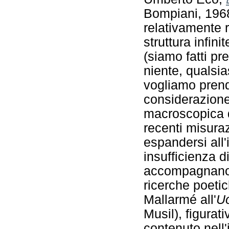
Bompiani, 1968
relativamente r
struttura infin
(siamo fatti p
niente, qualsi
vogliamo prend
considerazione
macroscopica d
recenti misura
espandersi all'i
insufficienza d
accompagnano 
ricerche poetic
Mallarmé all'
Uo
Musil), figurati
contenuto nell'