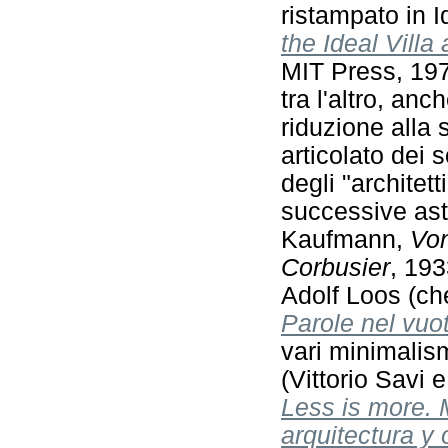
ristampato in I
the Ideal Villa
MIT Press, 197
tra l'altro, anc
riduzione alla 
articolato dei s
degli "architett
successive ast
Kaufmann,
Von
Corbusier
, 193
Adolf Loos (ch
Parole nel vuo
vari minimalis
(Vittorio Savi
Less is more.
arquitectura y 