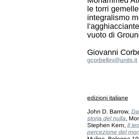
Mohammed Atta
le torri gemell
integralismo m
l'agghiacciant
vuoto di Groun
Giovanni Corbe
gcorbellini@units.it
edizioni italiane
John D. Barrow,
Da
storia del nulla
, Mo
Stephen Kern,
Il t
percezione del mon
Mulino, Bologna 19