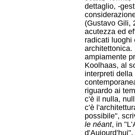
dettaglio, -ges
considerazion
(Gustavo Gili,
acutezza ed eff
radicati luoghi
architettonica
ampiamente pr
Koolhaas, al sol
interpreti dell
contemporanea,
riguardo ai tem
c'è il nulla, n
c'è l'architettur
possibile", scr
le néant
, in "L
d'Aujourd'hui",