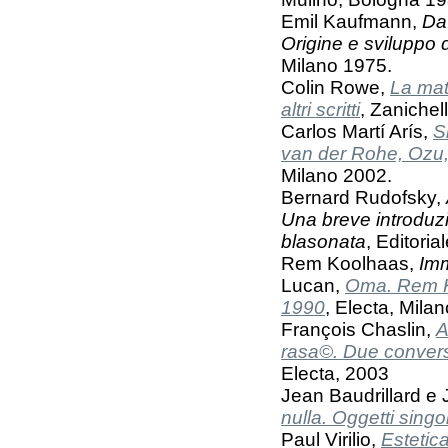
Emil Kaufmann,
Da
Origine e sviluppo d
Milano 1975.
Colin Rowe,
La mat
altri scritti
, Zanichel
Carlos Martí Arís,
S
van der Rohe, Ozu,
Milano 2002.
Bernard Rudofsky,
Una breve introduzi
blasonata
, Editoria
Rem Koolhaas,
Imm
Lucan,
Oma. Rem Ko
1990
, Electa, Mila
François Chaslin,
A
rasa©. Due conver
Electa, 2003
Jean Baudrillard e
nulla. Oggetti singol
Paul Virilio,
Estetica