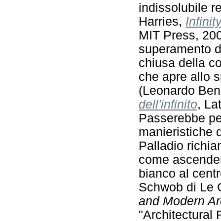
indissolubile r
Harries,
Infini
MIT Press, 2001
superamento d
chiusa della 
che apre allo 
(Leonardo Ben
dell'infinito
, La
Passerebbe per
manieristiche d
Palladio richi
come ascenden
bianco al centro
Schwob di Le C
and Modern Ar
"Architectural