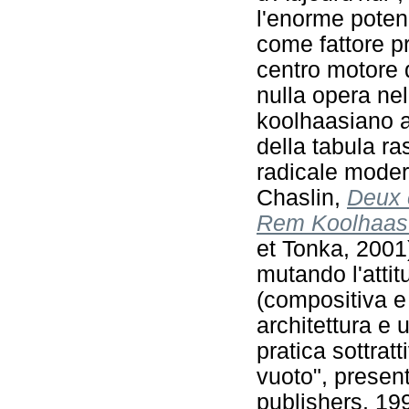
l'enorme poten
come fattore pr
centro motore d
nulla opera nel
koolhaasiano a
della tabula r
radicale moder
Chaslin,
Deux 
Rem Koolhaas 
et Tonka, 2001
mutando l'attit
(compositiva e 
architettura e 
pratica sottratt
vuoto", presen
publishers, 199