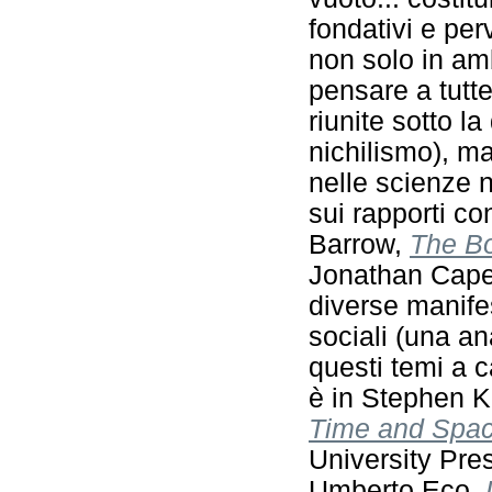
fondativi e per
non solo in amb
pensare a tutte
riunite sotto la
nichilismo), m
nelle scienze n
sui rapporti co
Barrow,
The Bo
Jonathan Cape,
diverse manifes
sociali (una an
questi temi a 
è in Stephen 
Time and Spa
University Pre
Umberto Eco,