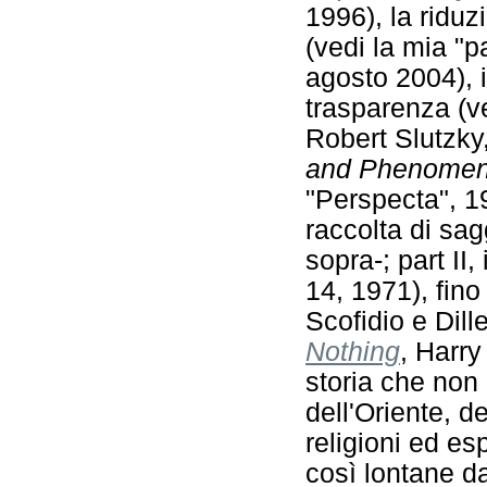
1996), la riduz
(vedi la mia "p
agosto 2004), i
trasparenza (v
Robert Slutzky
and Phenomen
"Perspecta", 1
raccolta di sa
sopra-; part II,
14, 1971), fino
Scofidio e Dille
Nothing
, Harr
storia che non
dell'Oriente, de
religioni ed es
così lontane da