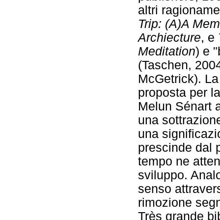
altri ragioname
Trip: (A)A Mem
Archiecture
, e
Meditation
) e 
(Taschen, 2004
McGetrick). La 
proposta per la
Melun Sénart ag
una sottrazion
una significaz
prescinde dal 
tempo ne attend
sviluppo. Anal
senso attraver
rimozione segna
Très grande bib