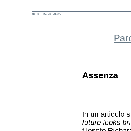
home
>
parole chiave
Par
Assenza
In un articolo 
future looks br
filosofo Richa