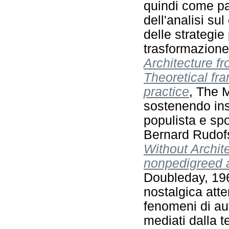
quindi come pa
dell'analisi s
delle strategie
trasformazione
Architecture f
Theoretical fra
practice
, The 
sostenendo ins
populista e spo
Bernard Rudof
Without Archite
nonpedigreed a
Doubleday, 19
nostalgica atte
fenomeni di a
mediati dalla t