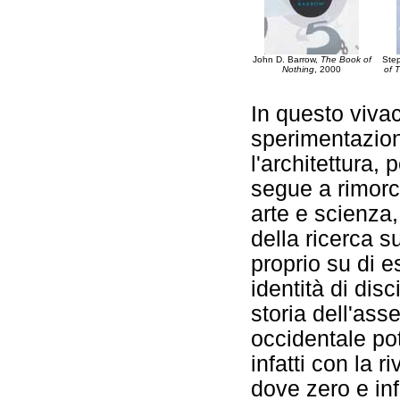
John D. Barrow,
The Book of
Ste
Nothing
, 2000
of 
In questo vivac
sperimentazioni
l'architettura, 
segue a rimorc
arte e scienza,
della ricerca s
proprio su di e
identità di dis
storia dell'ass
occidentale po
infatti con la r
dove zero e inf