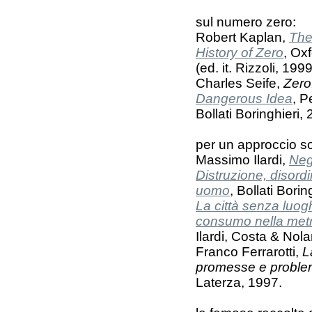
sul numero zero:
Robert Kaplan,
The
History of Zero
, Ox
(ed. it. Rizzoli, 1999
Charles Seife,
Zero
Dangerous Idea
, P
Bollati Boringhieri, 
per un approccio so
Massimo Ilardi,
Negl
Distruzione, disordi
uomo
, Bollati Borin
La città senza luoghi
consumo nella metr
Ilardi, Costa & Nol
Franco Ferrarotti,
L
promesse e problemi
Laterza, 1997.