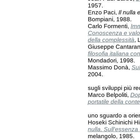
1957.
Enzo Paci,
Il nulla
Bompiani, 1988.
Carlo Formenti,
Imm
Conoscenza e valori
della complessità
, 
Giuseppe Cantara
filosofia italiana 
Mondadori, 1998.
Massimo Donà,
Su
2004.
sugli sviluppi più re
Marco Belpoliti,
Dop
portatile della con
uno sguardo a orie
Hoseki Schinichi H
nulla. Sull'essenz
melangolo, 1985.