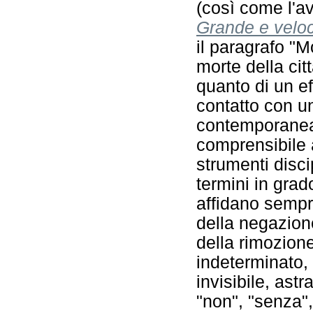
(così come l'av
Grande e velo
il paragrafo "Mo
morte della cit
quanto di un ef
contatto con u
contemporane
comprensibile a
strumenti discip
termini in grad
affidano sempre
della negazione
della rimozion
indeterminato, 
invisibile, astra
"non", "senza",