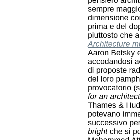
pensiero archi
sempre maggior
dimensione con
prima e del do
piuttosto che all
Architecture m
Aaron Betsky e
accodandosi a
di proposte rad
del loro pamphl
provocatorio (s
for an architec
Thames & Hud
potevano imma
successivo per
bright
che si p